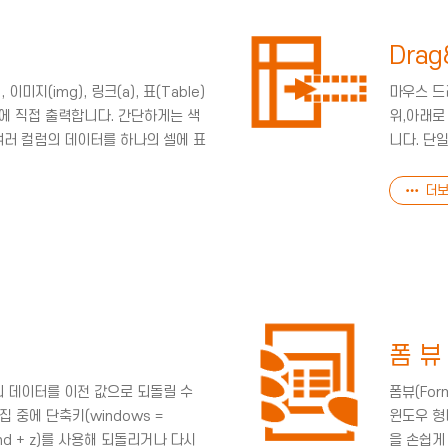
Drag
이미지(img), 링크(a), 표(Table)
마우스 드
 셀에 직접 출력합니다. 간단하게는 색
위,아래로
여러 컬럼의 데이터를 하나의 셀에 표
니다. 단
더보
폼 뷰
의 데이터를 이전 값으로 되돌릴 수
폼뷰(Fo
집 중에 단축키(windows =
윈도우 형
mmand + z)를 사용해 되돌리거나 다시
을 손쉽게