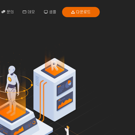
문의
데모
샘플
다운로드