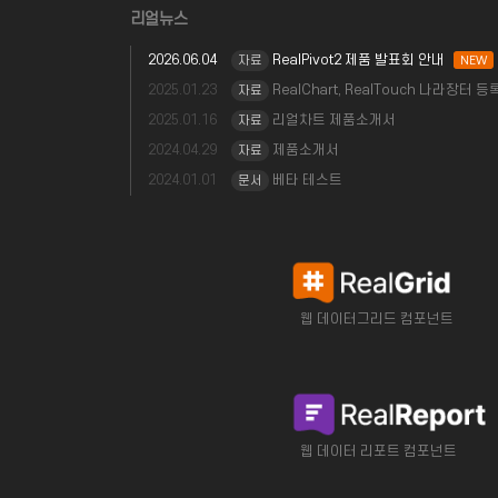
리얼뉴스
2026.06.04
RealPivot2 제품 발표회 안내
자료
NEW
2025.01.23
RealChart, RealTouch 나라장터 등
자료
2025.01.16
리얼차트 제품소개서
자료
2024.04.29
제품소개서
자료
2024.01.01
베타 테스트
문서
웹 데이터그리드 컴포넌트
웹 데이터 리포트 컴포넌트