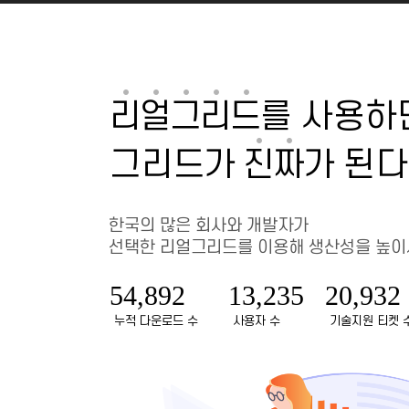
리
얼
그
리
드
를 사용하
그리드
가
진
짜
가 된다
한국의 많은 회사와 개발자가
선택한 리얼그리드를 이용해 생산성을 높이
54,892
13,235
20,932
누적 다운로드 수
사용자 수
기술지원 티켓 